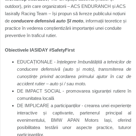
outdoor), prin care organizatorii – ACS ENDURANCH și ACS
Iasirally Racing Team – își propun să livreze publicului noțiuni
de
conducere defensivă auto ȘI moto
, informații teoretice și
practice în vederea conștientizării importanței unei conduite
preventive în traficul rutier.
Obiectivele
IASIDAY #SafetyFirst
EDUCAȚIONALE -
înțelegere îmbunătățită a tehnicilor de
conducere defensivă (auto și moto), transmiterea de
cunoștințe privind acordarea primului ajutor în caz de
accident rutier – auto și / sau moto.
DE IMPACT SOCIAL -
promovarea siguranței rutiere în
comunitatea locală
DE IMPLICARE a participanților -
crearea unei experiențe
interactive și captivante, partenerul principal al
evenimentului, BMW APAN Motors Iași, oferind
posibilitatea testării unor aspecte practice, tuturor
participanților.