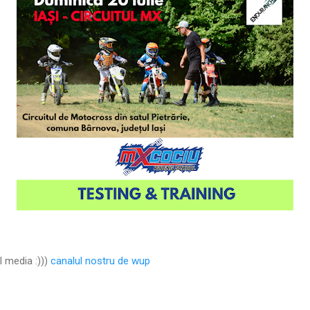
l media :)))
canalul nostru de wup